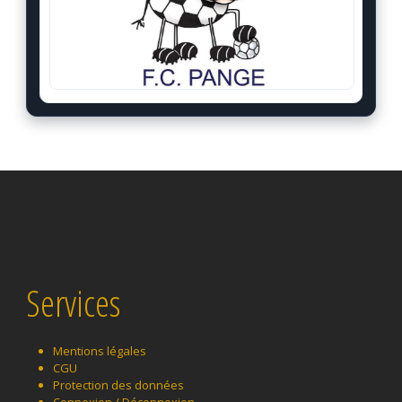
Services
Mentions légales
CGU
Protection des données
Connexion / Déconnexion