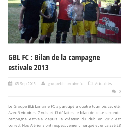
GBL FC : Bilan de la campagne
estivale 2013
05 Sep 2013
groupeblelorrainefc
Actualités
0
Le Groupe BLE Lorraine FC a participé à quatre tournois cet été.
Avec 9 victoires, 7 nuls et 13 défaites, le bilan de cette seconde
campagne estivale depuis la création du club en 2012 est
correct. Nos Alérions ont respectivement marqué et encaissé 28