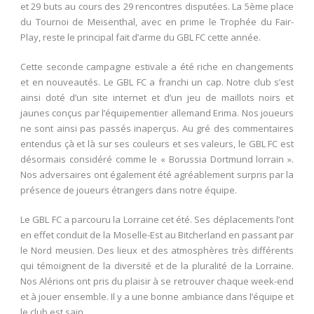
et 29 buts au cours des 29 rencontres disputées. La 5
ème
place
du Tournoi de Meisenthal, avec en prime le Trophée du Fair-
Play, reste le principal fait d’arme du GBL FC cette année.
Cette seconde campagne estivale a été riche en changements
et en nouveautés. Le GBL FC a franchi un cap. Notre club s’est
ainsi doté d’un site internet et d’un jeu de maillots noirs et
jaunes conçus par l’équipementier allemand Erima. Nos joueurs
ne sont ainsi pas passés inaperçus. Au gré des commentaires
entendus çà et là sur ses couleurs et ses valeurs, le GBL FC est
désormais considéré comme le « Borussia Dortmund lorrain ».
Nos adversaires ont également été agréablement surpris par la
présence de joueurs étrangers dans notre équipe.
Le GBL FC a parcouru la Lorraine cet été. Ses déplacements l’ont
en effet conduit de la Moselle-Est au Bitcherland en passant par
le Nord meusien. Des lieux et des atmosphères très différents
qui témoignent de la diversité et de la pluralité de la Lorraine.
Nos Alérions ont pris du plaisir à se retrouver chaque week-end
et à jouer ensemble. Il y a une bonne ambiance dans l’équipe et
le club est sain.