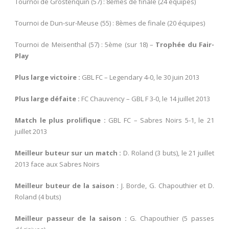
Tournoi de Grostenquin (57) : 8
èmes
de finale (24 équipes)
Tournoi de Dun-sur-Meuse (55) : 8
èmes
de finale (20 équipes)
Tournoi de Meisenthal (57) : 5
ème
(sur 18) –
Trophée du Fair-
Play
Plus large victoire :
GBL FC – Legendary 4-0, le 30 juin 2013
Plus large défaite :
FC Chauvency – GBL F 3-0, le 14 juillet 2013
Match le plus prolifique :
GBL FC – Sabres Noirs 5-1, le 21
juillet 2013
Meilleur buteur sur un match :
D. Roland (3 buts), le 21 juillet
2013 face aux Sabres Noirs
Meilleur buteur de la saison :
J. Borde, G. Chapouthier et D.
Roland (4 buts)
Meilleur passeur de la saison :
G. Chapouthier (5 passes