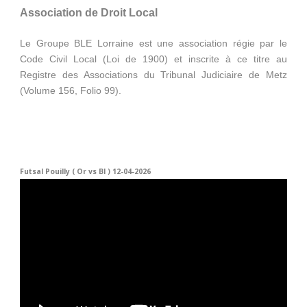
Association de Droit Local
Le Groupe BLE Lorraine est une association régie par le
Code Civil Local (Loi de 1900) et inscrite à ce titre au
Registre des Associations du Tribunal Judiciaire de Metz
(Volume 156, Folio 99).
Futsal Pouilly ( Or vs Bl ) 12-04-2026