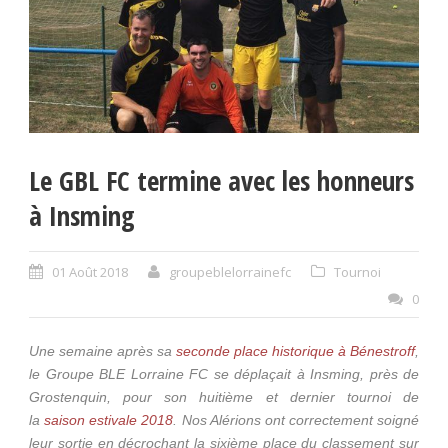
Le GBL FC termine avec les honneurs
à Insming
01 Août 2018
groupeblelorrainefc
Tournoi
0
Une semaine après sa
seconde place historique à Bénestroff
,
le Groupe BLE Lorraine FC se déplaçait à Insming, près de
Grostenquin, pour son huitième et dernier tournoi de
la
saison estivale 2018
. Nos Alérions ont correctement soigné
leur sortie en décrochant la sixième place du classement sur