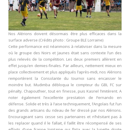
Nos Alérions doivent désormais être plus efficaces dans la
surface adverse (Crédits photo : Groupe BLE Lorraine)
Cette performance est néanmoins à relativiser dans la mesure
où le groupe des Noirs et Jaunes était sans contexte l’un des
plus relevés de la compétition. Les deux premiers allèrent en
effet jusqu’en demies-finales. Par ailleurs, nettement mieux en
place collectivement et plus appliqués l’après-midi, nos Alérions
remportèrent la Consolante du tournoi sans encaisser le
moindre but. Mudimba débloqua le compteur du GBL FC sur
pénalty. Chapouthier, tout en finesse, puis Kasriel l’imitèrent. A
noter également l’excellente prestation de Fernando en
défense. Solide et très à l’aise techniquement, l’Angolais fut l’un
des grands artisans du rideau de fer dressé par nos Alérions.
Encourageant sans cesse ses partenaires et n’hésitant pas à
les replacer quand il le fallait, il faillit être récompensé de ses
efforts d’une frappe lointaine qui flirta avec la lunette droite