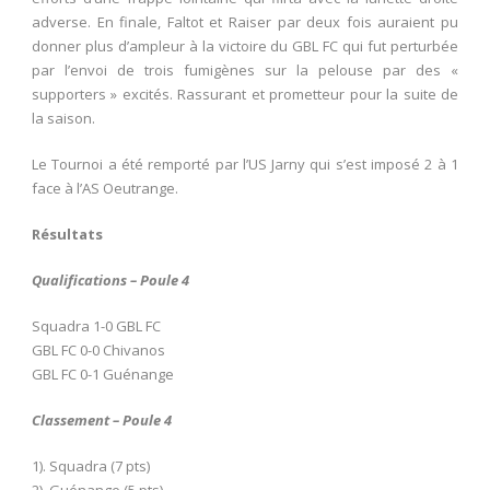
adverse. En finale, Faltot et Raiser par deux fois auraient pu
donner plus d’ampleur à la victoire du GBL FC qui fut perturbée
par l’envoi de trois fumigènes sur la pelouse par des «
supporters » excités. Rassurant et prometteur pour la suite de
la saison.
Le Tournoi a été remporté par l’US Jarny qui s’est imposé 2 à 1
face à l’AS Oeutrange.
Résultats
Qualifications – Poule 4
Squadra 1-0 GBL FC
GBL FC 0-0 Chivanos
GBL FC 0-1 Guénange
Classement – Poule 4
1). Squadra (7 pts)
2). Guénange (5 pts)