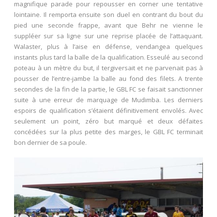
magnifique parade pour repousser en corner une tentative
lointaine. Il remporta ensuite son duel en contrant du bout du
pied une seconde frappe, avant que Behr ne vienne le
suppléer sur sa ligne sur une reprise placée de l’attaquant.
Walaster, plus à l’aise en défense, vendangea quelques
instants plus tard la balle de la qualification. Esseulé au second
poteau à un mètre du but, il tergiversait et ne parvenait pas à
pousser de l’entre-jambe la balle au fond des filets. A trente
secondes de la fin de la partie, le GBL FC se faisait sanctionner
suite à une erreur de marquage de Mudimba. Les derniers
espoirs de qualification s’étaient définitivement envolés. Avec
seulement un point, zéro but marqué et deux défaites
concédées sur la plus petite des marges, le GBL FC terminait
bon dernier de sa poule.