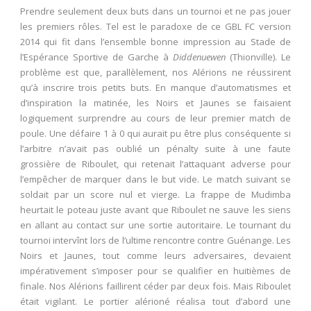
Prendre seulement deux buts dans un tournoi et ne pas jouer
les premiers rôles. Tel est le paradoxe de ce GBL FC version
2014 qui fit dans l’ensemble bonne impression au Stade de
l’Espérance Sportive de Garche à
Diddenuewen
(Thionville). Le
problème est que, parallèlement, nos Alérions ne réussirent
qu’à inscrire trois petits buts. En manque d’automatismes et
d’inspiration la matinée, les Noirs et Jaunes se faisaient
logiquement surprendre au cours de leur premier match de
poule. Une défaire 1 à 0 qui aurait pu être plus conséquente si
l’arbitre n’avait pas oublié un pénalty suite à une faute
grossière de Riboulet, qui retenait l’attaquant adverse pour
l’empêcher de marquer dans le but vide. Le match suivant se
soldait par un score nul et vierge. La frappe de Mudimba
heurtait le poteau juste avant que Riboulet ne sauve les siens
en allant au contact sur une sortie autoritaire. Le tournant du
tournoi intervînt lors de l’ultime rencontre contre Guénange. Les
Noirs et Jaunes, tout comme leurs adversaires, devaient
impérativement s’imposer pour se qualifier en huitièmes de
finale. Nos Alérions faillirent céder par deux fois. Mais Riboulet
était vigilant. Le portier alérioné réalisa tout d’abord une