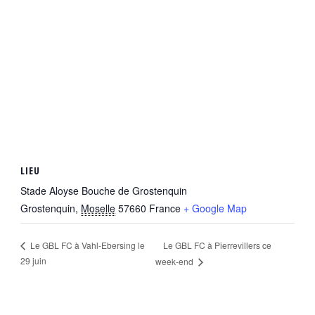
LIEU
Stade Aloyse Bouche de Grostenquin
Grostenquin
,
Moselle
57660
France
+ Google Map
Le GBL FC à Pierrevillers ce
Le GBL FC à Vahl-Ebersing le
29 juin
week-end