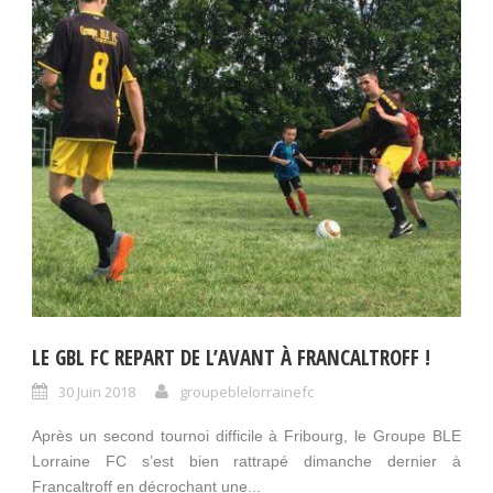
LE GBL FC REPART DE L’AVANT À FRANCALTROFF !
30 Juin 2018
groupeblelorrainefc
Après un second tournoi difficile à Fribourg, le Groupe BLE
Lorraine FC s’est bien rattrapé dimanche dernier à
Francaltroff en décrochant une...